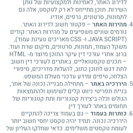
לדירוג האתר, לאמינות ולמקצועיות של נותן
השירות. תוכן מתייחס לא רק לטקסט, אלה גם
לתמונות, סרטונים, גרפים, אודיו.
מהירות האתר
– פקטור חשוב לדירוג האתר.
גורמים שונים משפיעים על מהירות האתר: קודים
(JAVA SCRIPT ו- CSS מאריכים טעינת עמוד),
משקל העמוד, תמונות, סרטונים, מיקום שרת ועוד.
ברוב אתרי עורכי דין עיקר התוכן מיוצר מ- HTML
– תכנים טקסטואליים. באתרים לעורכי דין חשוב
לתת דגש לתוכן כתוב, להעלות מדריכים, סיפורי
הצלחה, טיפים ומידע עדכני מעולם המשפט.
היררכיה באתר
– מתחילה מבנייה נכונה של אתר,
בניית תפריטי ניווט קלים לשימוש ולהתמצאות
הגולש וכלה ביצירת קטגוריות ותת קטגוריות של
תחומים באתר לעורך דין.
כותרות בעמוד
– גם בעמוד צריכה להתקיים
היררכיה נכונה. תמיד יהיה טקסט יחסי חשוב יותר
לעומת טקסטים משלימים. כדאי שחלקו העליון של