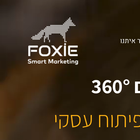
 איתנו
3
6
0
°
י
ת
ו
ח
ע
ס
ק
י