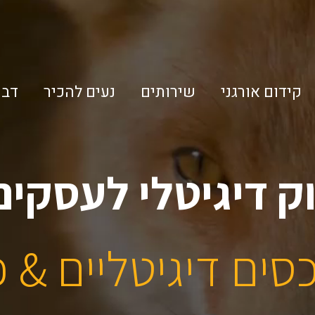
קידום אורגני
שירותים
נעים להכיר
דבר
ק
ד
י
ג
י
ט
ל
י
ל
ע
ס
ק
י
ם
ס
י
ם
ד
י
ג
י
ט
ל
י
י
ם
&
פ