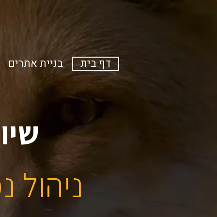
דף בית
בניית אתרים
ש
י
ו
ו
נ
י
ה
ו
ל
נ
כ