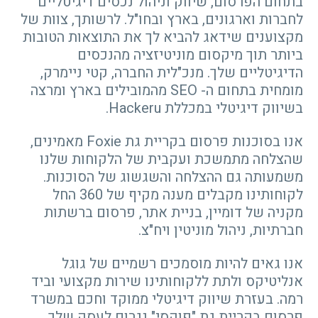
בתחום הפרסום, שיווק וניהול נכסים דיגיטליים
לחברות וארגונים, בארץ ובחו"ל. לרשותך, צוות של
מקצוענים שידאג להביא לך את התוצאות הטובות
ביותר תוך מיקסום מוניטיזציה מהנכסים
הדיגיטליים שלך. מנכ"לית החברה, קטי ניימרק,
מומחית בתחום ה- SEO מהמובילים בארץ ומרצה
בשיווק דיגיטלי במכללת Hackeru.
אנו בסוכנות פרסום בקריית גת Foxie מאמינים,
שהצלחה מתמשכת ועקבית של הלקוחות שלנו
משמעותה גם ההצלחה והשגשוג של הסוכנות.
לקוחותינו מקבלים מענה מקיף של 360 החל
מקניה של דומיין, בניית אתר, פרסום ברשתות
חברתיות, ניהול מוניטין ויח"צ.
אנו גאים להיות מוסמכים רשמיים של גוגל
אנליטיקס ולתת ללקוחותינו שירות מקצועי וביד
רמה. בעזרת שיווק דיגיטלי ממוקד וחכם במשרד
פרסום בקריית גת "פוקסי" נגרום לעסק שלך