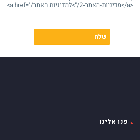
<a href="/מדיניות-האתר-2/">למדיניות האתר</a>
פנו אלינו